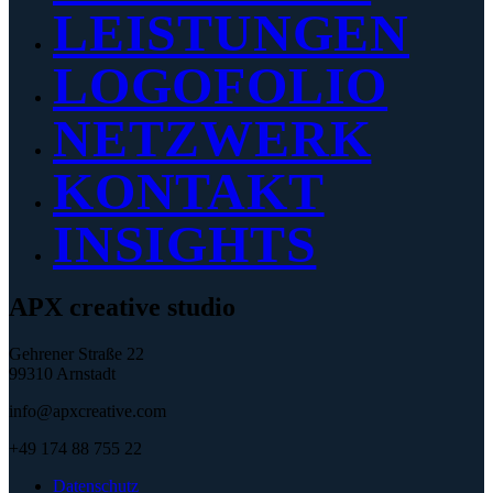
LEISTUNGEN
LOGOFOLIO
NETZWERK
KONTAKT
INSIGHTS
APX creative studio
Gehrener Straße 22
99310 Arnstadt
info@apxcreative.com
+49 174 88 755 22
Datenschutz